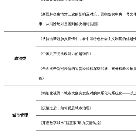
《新冠肺炎疫情对三农的影响及对策，贯彻落实中央一号文件
康，从消除绝对贫困到解决相对贫困》
《从抗击新冠肺炎疫情中，看中国特色社会主义制度的优越
《中国共产党执政能力的超強性》
政治类
《全面抗击新冠疫情的宝贵经验和深刻启迪
---
充分检验和拓展
验》
《精细化视野下城市大疫突发应对的体系化与系统化——以
《疫情之后，如何反思城市治理》
城市管理
《开启数字城市“智慧眼”助力疫情防控》