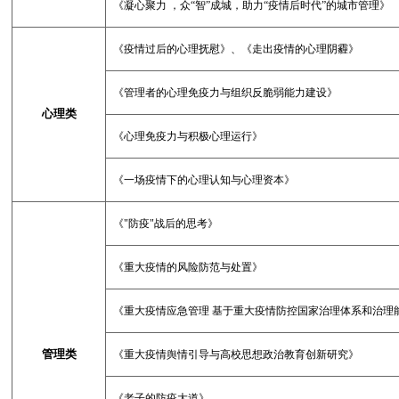
《凝心聚力 ，众“智”成城，助力“疫情后时代”的城市管理》
《疫情过后的心理抚慰》、《走出疫情的心理阴霾》
《管理者的心理免疫力与组织反脆弱能力建设》
心理类
《心理免疫力与积极心理运行》
《一场疫情下的心理认知与心理资本》
《
"
防疫
"
战后的思考》
《重大疫情的风险防范与处置》
《重大疫情应急管理 基于重大疫情防控国家治理体系和治理
管理类
《重大疫情舆情引导与高校思想政治教育创新研究》
《老子的防疫大道》