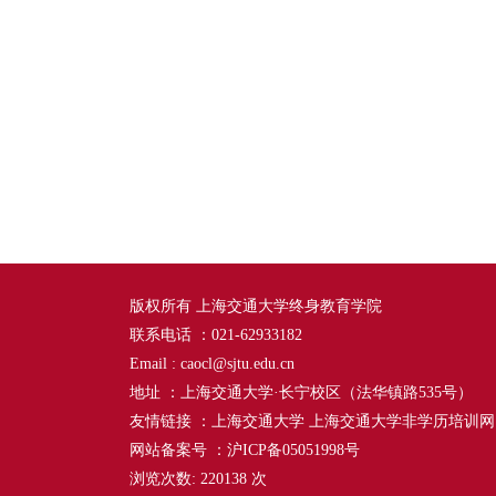
版权所有 上海交通大学终身教育学院
联系电话 ：021-62933182
Email : caocl@sjtu.edu.cn
地址 ：上海交通大学·长宁校区（法华镇路535号）
友情链接 ：
上海交通大学
上海交通大学非学历培训网
网站备案号 ：沪ICP备05051998号
浏览次数:
220138
次