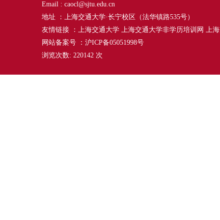
Email : caocl@sjtu.edu.cn
地址 ：上海交通大学·长宁校区（法华镇路535号）
友情链接 ：
上海交通大学
上海交通大学非学历培训网
上海
网站备案号 ：沪ICP备05051998号
浏览次数:
220142
次